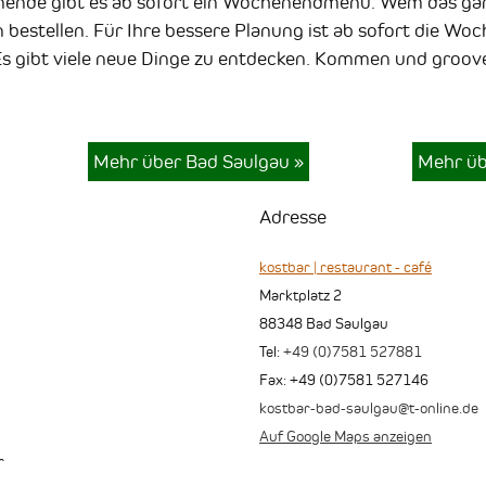
de gibt es ab sofort ein Wochenendmenü. Wem das ganze
n bestellen. Für Ihre bessere Planung ist ab sofort die Wo
 Es gibt viele neue Dinge zu entdecken. Kommen und groove
Mehr über Bad Saulgau
»
Mehr üb
Adresse
kostbar | restaurant - café
Marktplatz 2
88348
Bad Saulgau
Tel:
+49 (0)7581 527881
Fax
:
+49 (0)7581 527146
kostbar-bad-saulgau@t-online.de
Auf Google Maps anzeigen
r