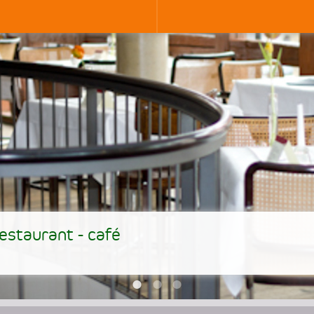
restaurant - café
•
•
•