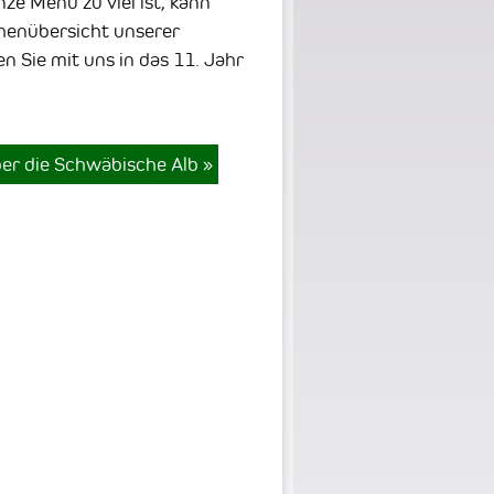
 Menü zu viel ist, kann
chenübersicht unserer
n Sie mit uns in das 11. Jahr
er die Schwäbische Alb
»