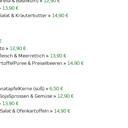
ella & Basilikum)
12,90 €
13,90 €
Salat & Kräuterbutter
14,90 €
€
to
12,90 €
leisch & Meerrettich
13,90 €
rtoffelPüree & Preiselbeeren
14,90 €
natapfelKerne (süß)
6,50 €
 SojaSprossen & Gemüse
12,90 €
13,90 €
Salat & Ofenkartoffeln
14,90 €