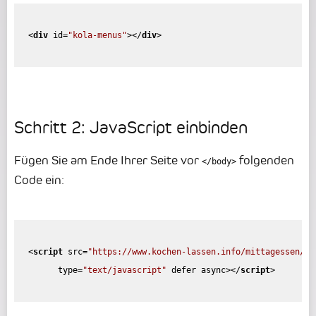
<
div
id
=
"kola-menus"
>
</
div
>
Schritt 2: JavaScript einbinden
Fügen Sie am Ende Ihrer Seite vor
folgenden
</body>
Code ein:
<
script
src
=
"https://www.kochen-lassen.info/mittagessen/bu
type
=
"text/javascript"
defer
async
>
</
script
>