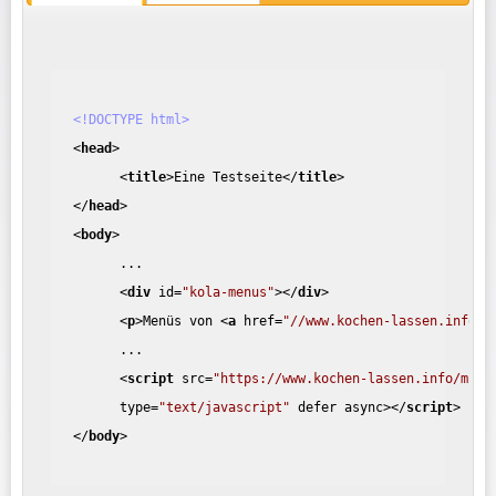
<!DOCTYPE html>
<
head
>
<
title
>
Eine Testseite
</
title
>
</
head
>
<
body
>
...
<
div
id
=
"kola-menus"
>
</
div
>
<
p
>
Menüs von 
<
a
href
=
"//www.kochen-lassen.info"
>
...
<
script
src
=
"https://www.kochen-lassen.info/mitt
type
=
"text/javascript"
defer
async
>
</
script
>
</
body
>