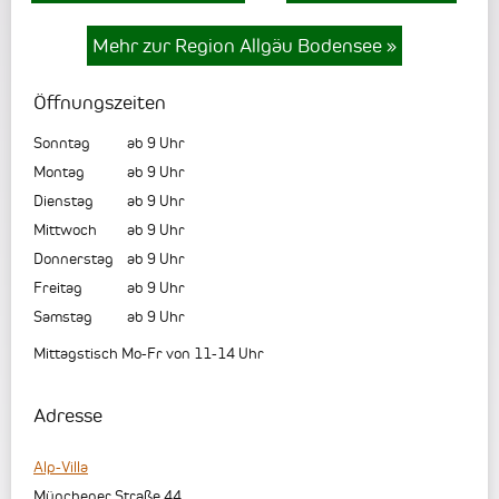
Mehr zur Region Allgäu Bodensee
»
Öffnungszeiten
Sonntag
ab 9 Uhr
Montag
ab 9 Uhr
Dienstag
ab 9 Uhr
Mittwoch
ab 9 Uhr
Donnerstag
ab 9 Uhr
Freitag
ab 9 Uhr
Samstag
ab 9 Uhr
Mittagstisch Mo-Fr von 11-14 Uhr
Adresse
Alp-Villa
Münchener Straße 44