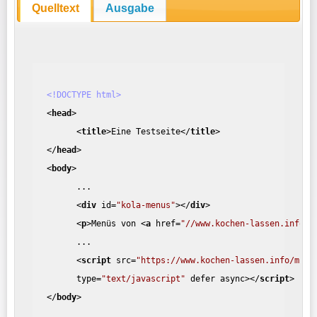
Quelltext
Ausgabe
<!DOCTYPE html>
<
head
>
<
title
>
Eine Testseite
</
title
>
</
head
>
<
body
>
...
<
div
id
=
"kola-menus"
>
</
div
>
<
p
>
Menüs von 
<
a
href
=
"//www.kochen-lassen.info"
>
...
<
script
src
=
"https://www.kochen-lassen.info/mitt
type
=
"text/javascript"
defer
async
>
</
script
>
</
body
>