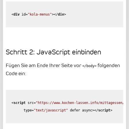
<
div
id
=
"kola-menus"
>
</
div
>
Schritt 2: JavaScript einbinden
Fügen Sie am Ende Ihrer Seite vor
folgenden
</body>
Code ein:
<
script
src
=
"https://www.kochen-lassen.info/mittagessen/et
type
=
"text/javascript"
defer
async
>
</
script
>