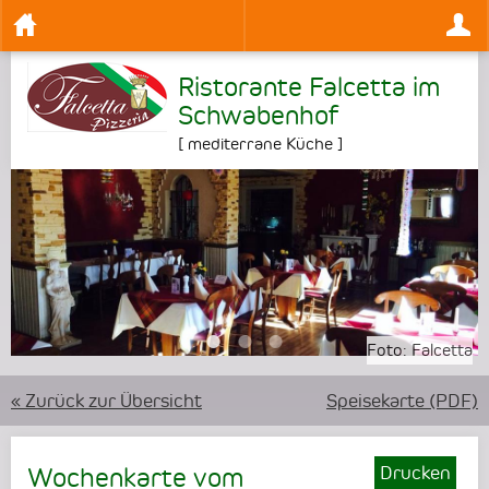
Ristorante Falcetta im
Schwabenhof
[
mediterrane Küche
]
•
•
•
Foto:
Foto:
Falcetta
Falcetta
« Zurück zur Übersicht
Speisekarte (PDF)
Drucken
Wochenkarte vom