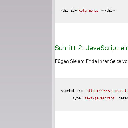
<
div
id
=
"kola-menus"
>
</
div
>
Schritt 2: JavaScript e
Fügen Sie am Ende Ihrer Seite v
<
script
src
=
"https://www.kochen-l
type
=
"text/javascript"
defe