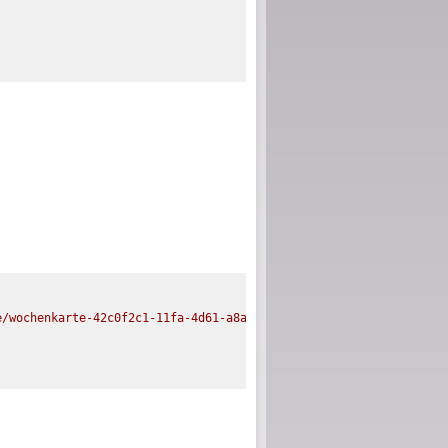
e/wochenkarte-42c0f2c1-11fa-4d61-a8ac-bd8e485d1fcc.js"