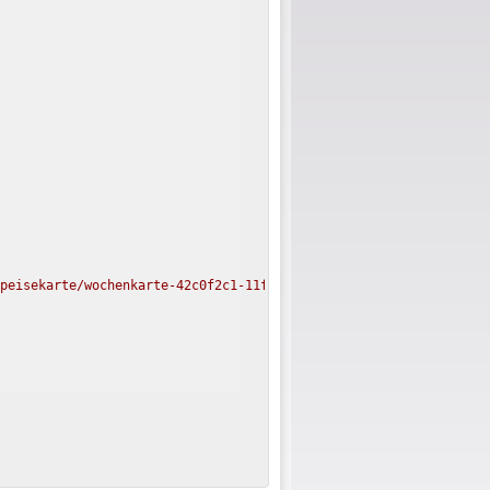
speisekarte/wochenkarte-42c0f2c1-11fa-4d61-a8ac-bd8e485d1fcc.js"