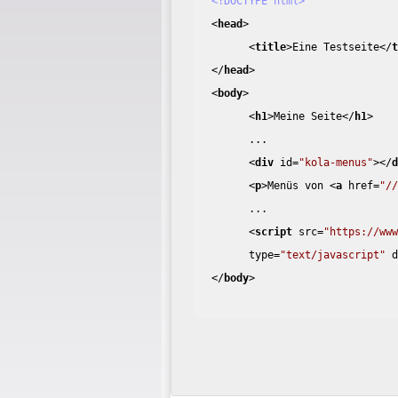
<!DOCTYPE html>
<
head
>
<
title
>
Eine Testseite
</
</
head
>
<
body
>
<
h1
>
Meine Seite
</
h1
>
...
<
div
id
=
"kola-menus"
>
</
<
p
>
Menüs von 
<
a
href
=
"/
...
<
script
src
=
"https://ww
type
=
"text/javascript"
</
body
>