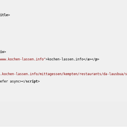
title
>
div
>
/www.kochen-lassen.info"
>
kochen-lassen.info
</
a
>
</
p
>
w.kochen-lassen.info/mittagessen/kempten/restaurants/da-lausbua/
defer
async
>
</
script
>