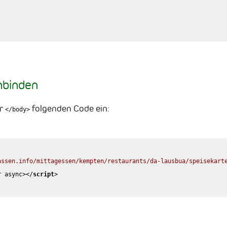
inbinden
or
folgenden Code ein:
</body>
assen.info/mittagessen/kempten/restaurants/da-lausbua/speisekart
r
async
>
</
script
>