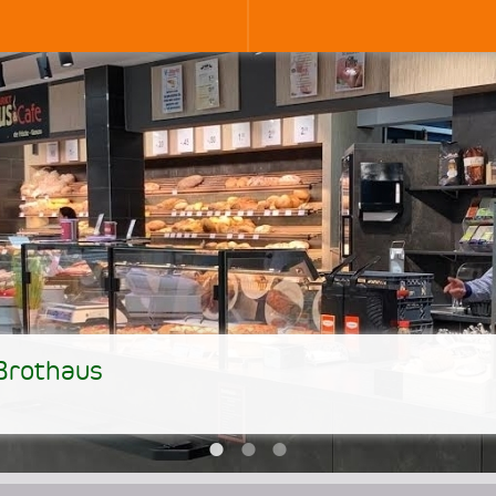
 Brothaus
•
•
•