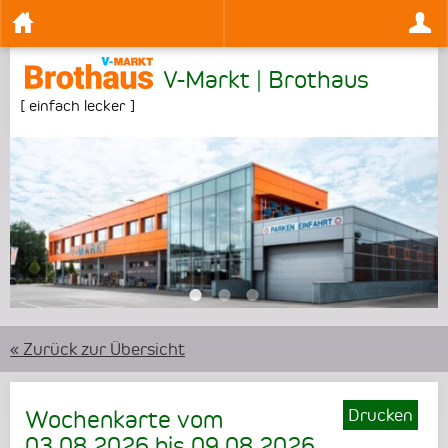
V-Markt | Brothaus
[
einfach lecker
]
•
•
•
« Zurück zur Übersicht
Drucken
Wochenkarte vom
03.08.2026
bis
09.08.2026