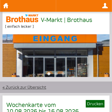
V-Markt | Brothaus
[
einfach lecker
]
•
•
•
« Zurück zur Übersicht
Drucken
Wochenkarte vom
10.08.2026
bis
16.08.2026