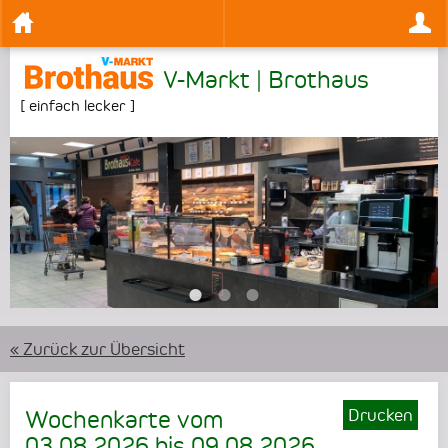
V-Markt | Brothaus
[
einfach lecker
]
•
•
•
« Zurück zur Übersicht
Drucken
Wochenkarte vom
03.08.2026
bis
09.08.2026