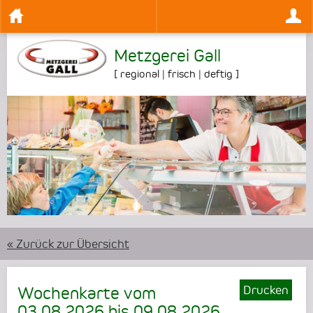
Metzgerei Gall
[
regional | frisch | deftig
]
•
•
•
« Zurück zur Übersicht
Drucken
Wochenkarte vom
03.08.2026
bis
09.08.2026