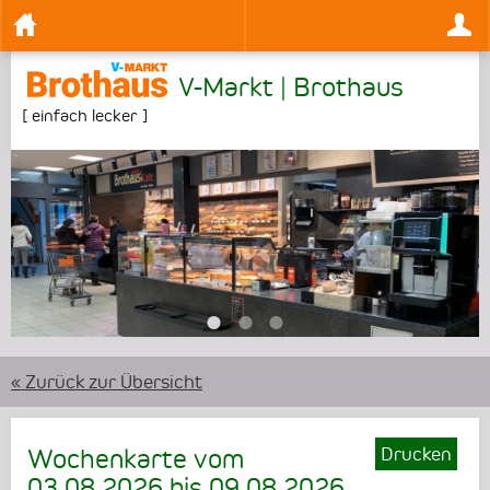
V-Markt | Brothaus
[
einfach lecker
]
•
•
•
« Zurück zur Übersicht
Drucken
Wochenkarte vom
03.08.2026
bis
09.08.2026