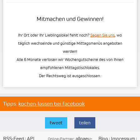
Mitmachen und Gewinnen!
Ihr Ort oder Ihr Lieblingslokal fehlt noch?
Sagen Sie uns
, wo
täglich wechselnde und günstige Mittagsmenüs angeboten
werden!
Alle 6 Monate verlosen wir Wochengutscheine des von Ihnen
empfohlenen Mittagstischlokales.
Der Rechtsweg ist ausgeschlossen.
Tipps:
kochen-lassen bei facebook
tweet
teilen
RSS-Feed
API
allgaeu-
Blog
Impressum
|
Online-Partner:
|
|