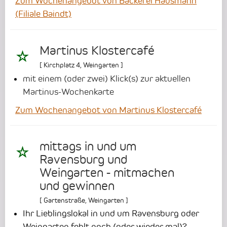
Zum Wochenangebot von Bäckerei Hausmann
(Filiale Baindt)
Martinus Klostercafé
[
Kirchplatz 4
,
Weingarten
]
mit einem (oder zwei) Klick(s) zur aktuellen
Martinus-Wochenkarte
Zum Wochenangebot von Martinus Klostercafé
mittags in und um
Ravensburg und
Weingarten - mitmachen
und gewinnen
[
Gartenstraße
,
Weingarten
]
Ihr Lieblingslokal in und um Ravensburg oder
Weingarten fehlt noch (oder wieder mal)?