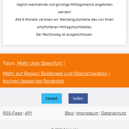
täglich wechselnde und günstige Mittagsmenüs angeboten
werden!
Alle 6 Monate verlosen wir Wochengutscheine des von Ihnen
empfohlenen Mittagstischlokales.
Der Rechtsweg ist ausgeschlossen.
Tipps:
Mehr über Baienfurt
|
Mehr zur Region Bodensee und Oberschwaben
|
kochen-lassen bei facebook
tweet
teilen
RSS-Feed
API
Blog
Impressum
Datenschutz
|
|
|