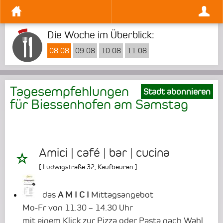
Die Woche im Überblick:
08.08
09.08
10.08
11.08
Tagesempfehlungen
Stadt abonnieren
für Biessenhofen am
Samstag
Amici | café | bar | cucina
[
Ludwigstraße 32
,
Kaufbeuren
]
das
A M I C I
Mittagsangebot
Mo-Fr von 11.30 – 14.30 Uhr
mit einem Klick zur Pizza oder Pasta nach Wahl