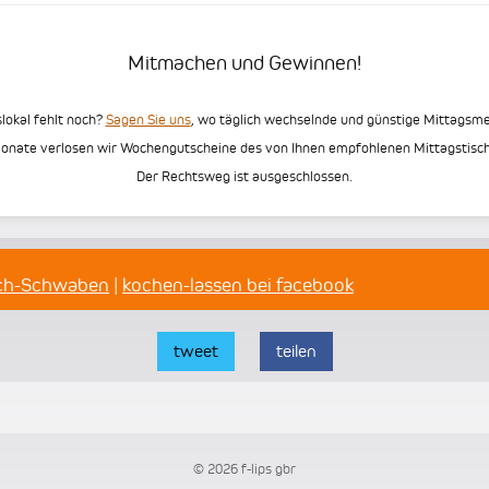
Mitmachen und Gewinnen!
slokal fehlt noch?
Sagen Sie uns
, wo täglich wechselnde und günstige Mittags
Monate verlosen wir Wochengutscheine des von Ihnen empfohlenen Mittagstisch
Der Rechtsweg ist ausgeschlossen.
sch-Schwaben
|
kochen-lassen bei facebook
tweet
teilen
© 2026 f-lips gbr