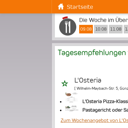
Startseite
Die Woche im Überb
09.08
10.08
11.08
1
Tagesempfehlungen
L'Osteria
[
Wilhelm-Maybach-Str. 5
,
Gün
L’Osteria Pizza-Klass
Pastagericht oder Sa
Zum Wochenangebot von L'Os