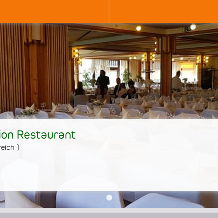
ion Restaurant
eich
]
•