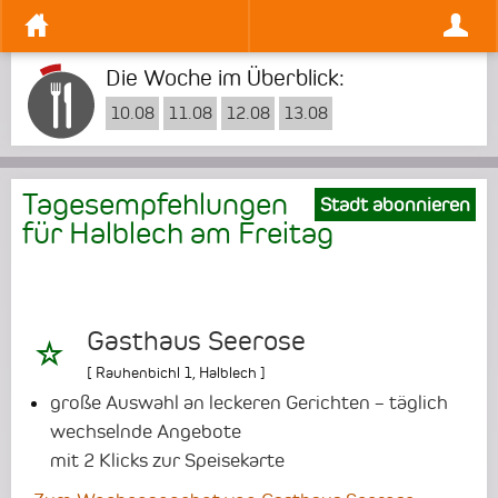
Die Woche im Überblick:
10.08
11.08
12.08
13.08
Tagesempfehlungen
Stadt abonnieren
für Halblech am
Freitag
Gasthaus Seerose
[
Rauhenbichl 1
,
Halblech
]
große Auswahl an leckeren Gerichten – täglich
wechselnde Angebote
mit 2 Klicks zur Speisekarte