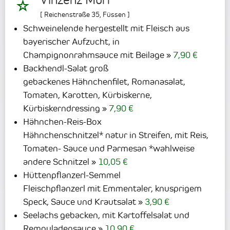
Vinzenz Murr
[
Reichenstraße 35
,
Füssen
]
Schweinelende hergestellt mit Fleisch aus
bayerischer Aufzucht, in
Champignonrahmsauce mit Beilage
7,90 €
Backhendl-Salat groß
gebackenes Hähnchenfilet, Romanasalat,
Tomaten, Karotten, Kürbiskerne,
Kürbiskerndressing
7,90 €
Hähnchen-Reis-Box
Hähnchenschnitzel* natur in Streifen, mit Reis,
Tomaten- Sauce und Parmesan *wahlweise
andere Schnitzel
10,05 €
Hüttenpflanzerl-Semmel
Fleischpflanzerl mit Emmentaler, knusprigem
Speck, Sauce und Krautsalat
3,90 €
Seelachs gebacken, mit Kartoffelsalat und
Remouladensauce
10,90 €