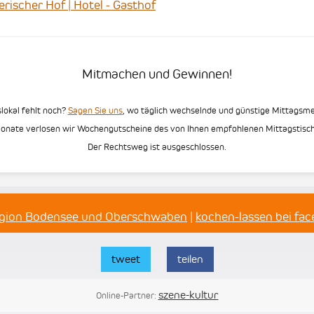
scher Hof | Hotel - Gasthof
Mitmachen und Gewinnen!
slokal fehlt noch?
Sagen Sie uns
, wo täglich wechselnde und günstige Mittags
Monate verlosen wir Wochengutscheine des von Ihnen empfohlenen Mittagstisch
Der Rechtsweg ist ausgeschlossen.
egion Bodensee und Oberschwaben
|
kochen-lassen bei fa
tweet
teilen
szene-kultur
Online-Partner: