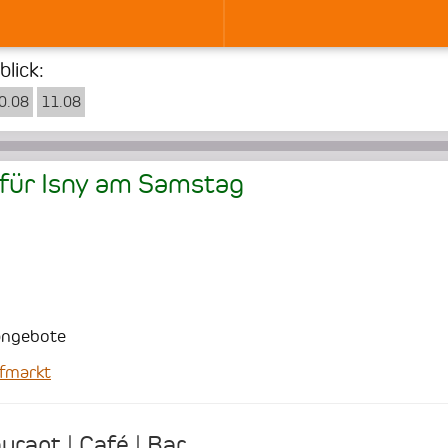
lick:
0.08
11.08
für Isny am
Samstag
angebote
fmarkt
urant | Café | Bar