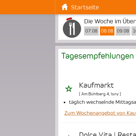
Startseite
Die Woche im Überb
07.08
08.08
09.08
1
Tagesempfehlungen 
Kaufmarkt
[
Am Bühlberg 4
,
Isny
]
täglich wechselnde Mittags
Zum Wochenangebot von Kau
Dolce Vita | Resta