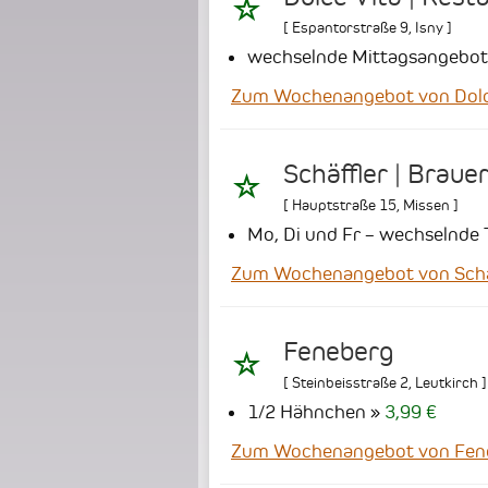
[
Espantorstraße 9
,
Isny
]
wechselnde Mittagsangebote
Zum Wochenangebot von Dolce V
Schäffler | Braue
[
Hauptstraße 15
,
Missen
]
Mo, Di und Fr – wechselnde 
Zum Wochenangebot von Schäff
Feneberg
[
Steinbeisstraße 2
,
Leutkirch
]
1/2 Hähnchen
3,99 €
Zum Wochenangebot von Fen