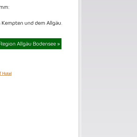
amm:
us Kempten und dem Allgäu.
Region Allgäu Bodensee
»
 Hotel