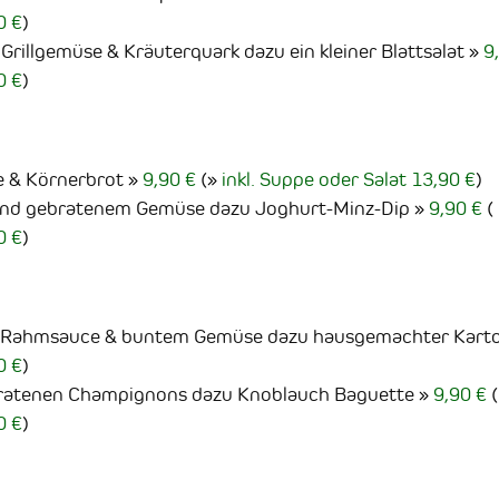
0 €
)
 Grillgemüse & Kräuterquark dazu ein kleiner Blattsalat
9
0 €
)
e & Körnerbrot
9,90 €
(
inkl. Suppe oder Salat 13,90 €
)
 und gebratenem Gemüse dazu Joghurt-Minz-Dip
9,90 €
(
0 €
)
it Rahmsauce & buntem Gemüse dazu hausgemachter Karto
0 €
)
bratenen Champignons dazu Knoblauch Baguette
9,90 €
(
0 €
)