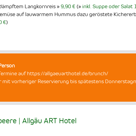
edämpftem Langkornreis
9,90 €
(
inkl. Suppe oder Salat 
emüse auf lauwarmem Hummus dazu geröstete Kichererb
0 €
)
 Person
rmine auf https://allgaeuarthotel.de/brunch/
r mit vorheriger Reservierung bis spätestens Donnerstagm
eere | Allgäu ART Hotel