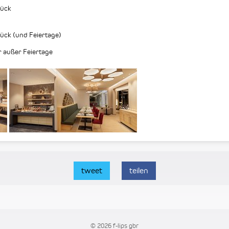
tück
ück (und Feiertage)
r außer Feiertage
tweet
teilen
© 2026 f-lips gbr