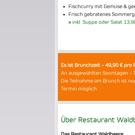
Fischcurry mit Gemüse & g
Frisch gebratenes Sommerg
inkl. Suppe oder Salat 13,9
Es ist Brunchzeit – 49,90 € pro
An ausgewählten Sonntagen – Te
Die Teilnahme am Brunch ist nu
Termin möglich.
Über Restaurant Waldb
Das Restaurant Waldbeere