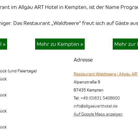
rant im Allgäu
ART
Hotel in Kempten, ist der Name Progr
niger. Das Restaurant „Waldbeere“ freut sich auf Gäste a
el
»
Mehr zu Kempten
»
Mehr zur 
Adresse
ück (und Feiertage)
Restaurant Waldbeere | Allgäu ART
tück
Alpenstraße 9
87435
Kempten
tück
Tel:
+49 (0)831 5408600
info@allgaeuarthotel.de
tück
Auf Google Maps anzeigen
tück