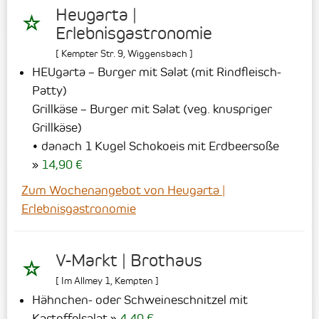
Heugarta |
Erlebnisgastronomie
[
Kempter Str. 9
,
Wiggensbach
]
HEUgarta – Burger mit Salat (mit Rindfleisch-
Patty)
Grillkäse – Burger mit Salat (veg. knuspriger
Grillkäse)
• danach 1 Kugel Schokoeis mit Erdbeersoße
14,90 €
Zum Wochenangebot von Heugarta |
Erlebnisgastronomie
V-Markt | Brothaus
[
Im Allmey 1
,
Kempten
]
Hähnchen- oder Schweineschnitzel mit
Kartoffelsalat
4,40 €