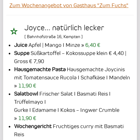
Zum Wochenangebot von Gasthaus "Zum Fuchs"
Joyce... natürlich lecker
[
Bahnhofstraße 16
,
Kempten
]
Juice
Apfel | Mango I Minze
6,40 €
Suppe
Süßkartoffel – Kokossuppe klein € 4,40 |
Gross € 7,90
Hausgemachte Pasta
Hausgemachte Joycinis
mit Tomatensauce Rucola I Schafkäse I Mandeln
11,90 €
Salatbowl
Frischer Salat I Basmati Reis I
Trüffelmayo I
Gurke I Edamame I Kokos – Ingwer Crumble
11,90 €
Wochengericht
Fruchtiges curry mit Basmati
Reis