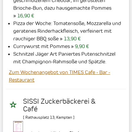
geschmolzenem Cheddar, im gerösteten
Brioche-Bun, dazu hausgemachte Pommes
16,90 €
Pizza der Woche: Tomatensoße, Mozzarella und
geratenes Rinderhackfleisch, verfeinert mit
rauchiger
BBQ
soße
13,90 €
Currywurst mit Pommes
9,90 €
Schnitzel Jäger Art Paniertes Putenschnitzel
mit Champignon-Rahmsoße und Spätzle.
Zum Wochenangebot von TIMES Cafe - Bar -
Restaurant
SISSI Zuckerbäckerei &
Café
[
Rathausplatz 13
,
Kempten
]