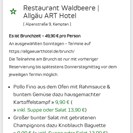
Restaurant Waldbeere |
Allgäu ART Hotel
[
Alpenstraße 9
,
Kempten
]
Es ist Brunchzeit – 49,90 € pro Person
An ausgewählten Sonntagen – Termine auf
https://allgaeuarthotel.de/brunch/
Die Teilnahme am Brunch ist nur mit vorheriger
Reservierung bis spätestens Donnerstagmittag vor dem
jeweiligen Termin möglich.
Pollo Fino aus dem Ofen mit Rahmsauce &
buntem Gemüse dazu hausgemachter
Kartoffelstampf
9,90 €
(
inkl. Suppe oder Salat 13,90 €
)
Großer bunter Salat mit gebratenen
Champignons dazu Knoblauch Baguette
9,90 €
(
inkl. Suppe oder Salat 13,90 €
)