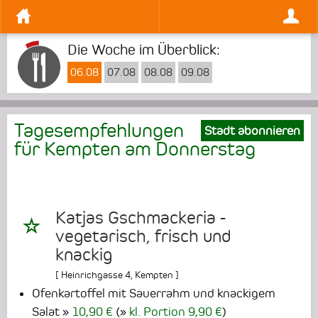
Die Woche im Überblick:
06.08
07.08
08.08
09.08
Tagesempfehlungen
Stadt abonnieren
für Kempten am
Donnerstag
Katjas Gschmackeria -
vegetarisch, frisch und
knackig
[
Heinrichgasse 4
,
Kempten
]
Ofenkartoffel mit Sauerrahm und knackigem
Salat
10,90 €
(
kl. Portion 9,90 €
)