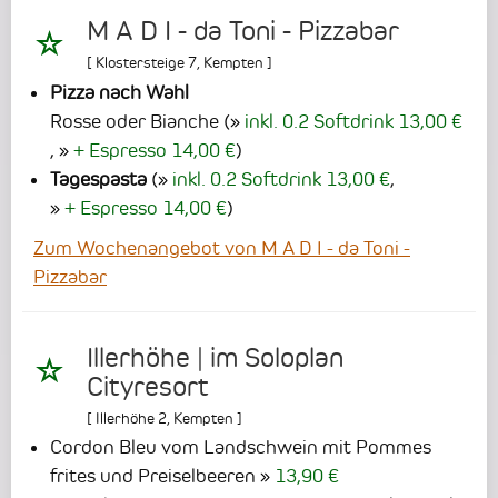
M A D I - da Toni - Pizzabar
[
Klostersteige 7
,
Kempten
]
Pizza nach Wahl
Rosse oder Bianche
(
inkl. 0.2 Softdrink 13,00 €
,
+ Espresso 14,00 €
)
Tagespasta
(
inkl. 0.2 Softdrink 13,00 €
,
+ Espresso 14,00 €
)
Zum Wochenangebot von M A D I - da Toni -
Pizzabar
Illerhöhe | im Soloplan
Cityresort
[
Illerhöhe 2
,
Kempten
]
Cordon Bleu vom Landschwein mit Pommes
frites und Preiselbeeren
13,90 €