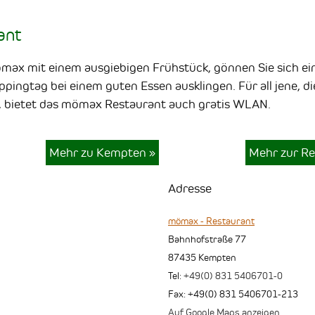
ant
ömax mit einem ausgiebigen Frühstück, gönnen Sie sich ei
pingtag bei einem guten Essen ausklingen. Für all jene, di
 bietet das mömax Restaurant auch gratis
WLAN
.
Mehr zu Kempten
»
Mehr zur Re
Adresse
mömax - Restaurant
Bahnhofstraße 77
87435
Kempten
Tel:
+49(0) 831 5406701-0
Fax
:
+49(0) 831 5406701-213
Auf Google Maps anzeigen