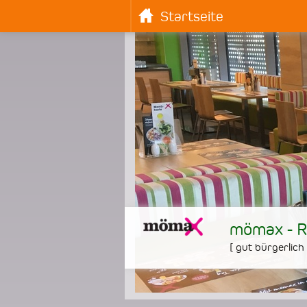
Startseite
mömax - R
[
gut bürgerlich 