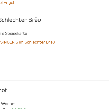
l Engel
Schlechter Bräu
r’s Speisekarte
INGER'S im Schlechter Bräu
hof
r Woche: