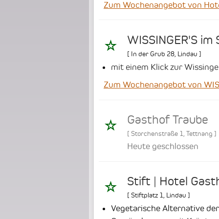
Zum Wochenangebot von Hote
WISSINGER'S im 
[
In der Grub 28
,
Lindau
]
mit einem Klick zur Wissinge
Zum Wochenangebot von WISS
Gasthof Traube
[
Storchenstraße 1
,
Tettnang
]
Heute geschlossen
Stift | Hotel Gast
[
Stiftplatz 1
,
Lindau
]
Vegetarische Alternative de