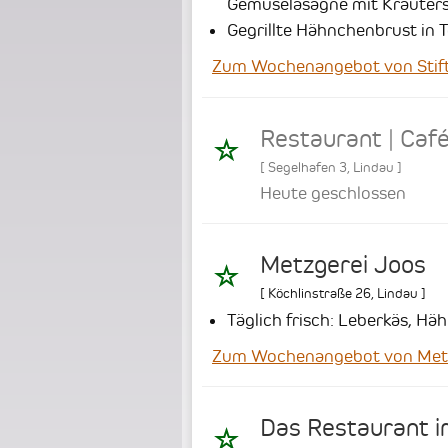
Gemüselasagne mit Kräuter
Gegrillte Hähnchenbrust in
Zum Wochenangebot von Stift 
Restaurant | Café
[
Segelhafen 3
,
Lindau
]
Heute geschlossen
Metzgerei Joos
[
Köchlinstraße 26
,
Lindau
]
Täglich frisch: Leberkäs, Hä
Zum Wochenangebot von Metz
Das Restaurant i