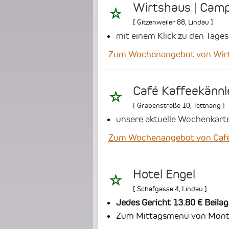
Wirtshaus | Camp
[
Gitzenweiler 88
,
Lindau
]
mit einem Klick zu den Tag
Zum Wochenangebot von Wirts
Café Kaffeekännl
[
Grabenstraße 10
,
Tettnang
]
unsere aktuelle Wochenkarte 
Zum Wochenangebot von Café
Hotel Engel
[
Schafgasse 4
,
Lindau
]
Jedes Gericht 13.80 € Beilag
Zum Mittagsmenü von Montag 