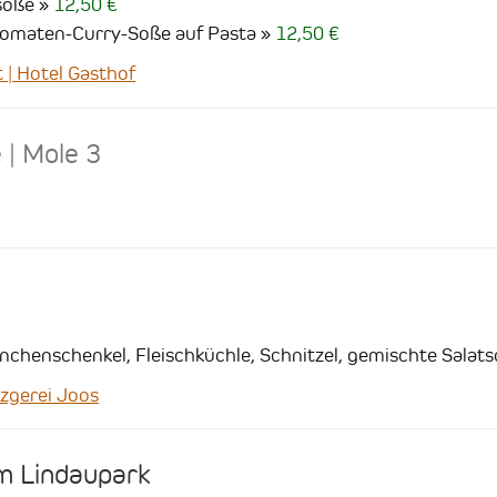
soße
12,50 €
 Tomaten-Curry-Soße auf Pasta
12,50 €
| Hotel Gasthof
 | Mole 3
hnchenschenkel, Fleischküchle, Schnitzel, gemischte Salat
gerei Joos
m Lindaupark