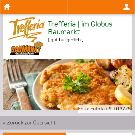
Trefferia | im Globus
Baumarkt
[
gut bürgerlich
]
•
•
•
Foto:
Fotolia
/
91013778
« Zurück zur Übersicht