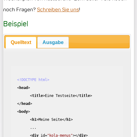
noch Fragen?
Schreiben Sie uns
!
Beispiel
Quelltext
Ausgabe
<!DOCTYPE html>
<
head
>
<
title
>
Eine Testseite
</
title
>
</
head
>
<
body
>
<
h1
>
Meine Seite
</
h1
>
...
<
div
id
=
"kola-menus"
>
</
div
>