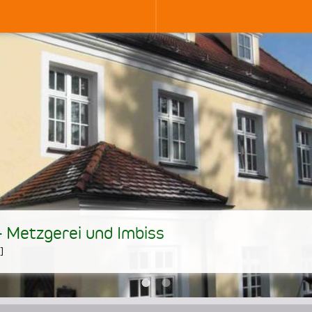
- Metzgerei und Imbiss
]
•
•