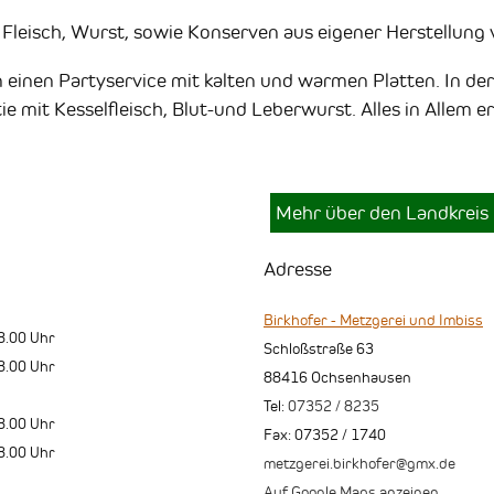
leisch, Wurst, sowie Konserven aus eigener Herstellung v
 einen Partyservice mit kalten und warmen Platten. In der 
e mit Kesselfleisch, Blut-und Leberwurst. Alles in Allem er
Mehr über den Landkreis
Adresse
Birkhofer - Metzgerei und Imbiss
8.00 Uhr
Schloßstraße 63
8.00 Uhr
88416
Ochsenhausen
Tel:
07352 / 8235
8.00 Uhr
Fax
:
07352 / 1740
8.00 Uhr
metzgerei.birkhofer@gmx.de
Auf Google Maps anzeigen