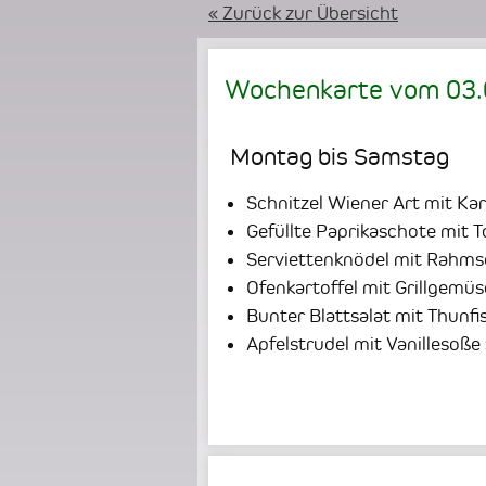
« Zurück zur Übersicht
Wochenkarte vom
03
Montag bis Samstag
Schnitzel Wiener Art mit Kar
Gefüllte Paprikaschote mit 
Serviettenknödel mit Rahm
Ofenkartoffel mit Grillgemü
Bunter Blattsalat mit Thunfi
Apfelstrudel mit Vanillesoße