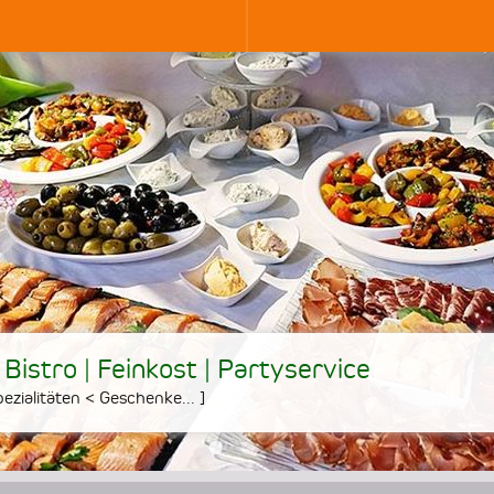
 Bistro | Feinkost | Partyservice
ezialitäten < Geschenke...
]
•
•
•