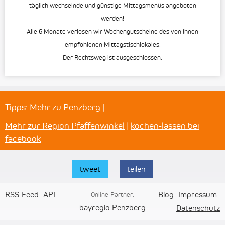
täglich wechselnde und günstige Mittagsmenüs angeboten
werden!
Alle 6 Monate verlosen wir Wochengutscheine des von Ihnen
empfohlenen Mittagstischlokales.
Der Rechtsweg ist ausgeschlossen.
Tipps:
Mehr zu Penzberg
|
Mehr zur Region Pfaffenwinkel
|
kochen-lassen bei
facebook
tweet
teilen
RSS-Feed
API
Blog
Impressum
Online-Partner:
|
|
|
bayregio Penzberg
Datenschutz