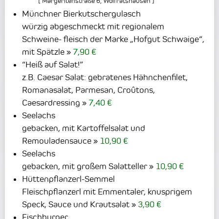
[
Margeritenstraße 6
,
Wolfratshausen
]
Münchner Bierkutschergulasch
würzig abgeschmeckt mit regionalem
Schweine- fleisch der Marke „Hofgut Schwaige“,
mit Spätzle
7,90 €
“Heiß auf Salat!”
z.B. Caesar Salat: gebratenes Hähnchenfilet,
Romanasalat, Parmesan, Croûtons,
Caesardressing
7,40 €
Seelachs
gebacken, mit Kartoffelsalat und
Remouladensauce
10,90 €
Seelachs
gebacken, mit großem Salatteller
10,90 €
Hüttenpflanzerl-Semmel
Fleischpflanzerl mit Emmentaler, knusprigem
Speck, Sauce und Krautsalat
3,90 €
Fischburger