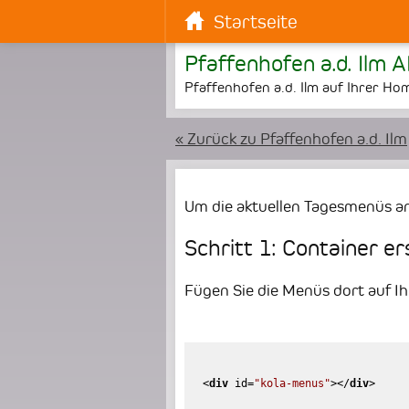
Startseite
Pfaffenhofen a.d. Ilm 
Pfaffenhofen a.d. Ilm auf Ihrer H
« Zurück zu Pfaffenhofen a.d. Ilm
Um die aktuellen Tagesmenüs an
Schritt 1: Container er
Fügen Sie die Menüs dort auf Ihr
<
div
id
=
"kola-menus"
>
</
div
>