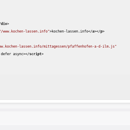
/
div
>
//www.kochen-lassen.info"
>
kochen-lassen.info
</
a
>
</
p
>
ww.kochen-lassen.info/mittagessen/pfaffenhofen-a-d-ilm.js"
defer
async
>
</
script
>