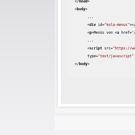
</
head
>
<
body
>
...
<
div
id
=
"kola-menus"
>
<
<
p
>
Menüs von 
<
a
href
=
"
...
<
script
src
=
"https://w
type
=
"text/javascript"
</
body
>