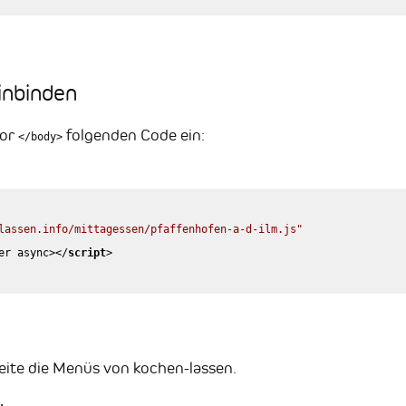
inbinden
vor
folgenden Code ein:
</body>
lassen.info/mittagessen/pfaffenhofen-a-d-ilm.js"
er
async
>
</
script
>
eite die Menüs von kochen-lassen.