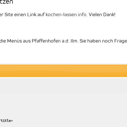
etzen
er Site einen Link auf
kochen-lassen.info
. Vielen Dank!
t die Menüs aus Pfaffenhofen a.d. Ilm. Sie haben noch Frag
/
title
>