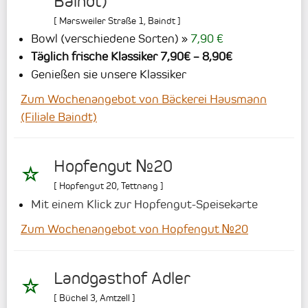
Baindt)
[
Marsweiler Straße 1
,
Baindt
]
Bowl (verschiedene Sorten)
7,90 €
Täglich frische Klassiker 7,90€ – 8,90€
Genießen sie unsere Klassiker
Zum Wochenangebot von Bäckerei Hausmann
(Filiale Baindt)
Hopfengut №20
[
Hopfengut 20
,
Tettnang
]
Mit einem Klick zur Hopfengut-Speisekarte
Zum Wochenangebot von Hopfengut №20
Landgasthof Adler
[
Büchel 3
,
Amtzell
]