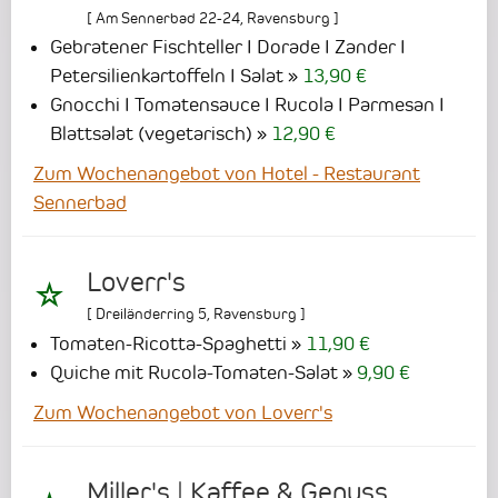
[
Am Sennerbad 22-24
,
Ravensburg
]
Gebratener Fischteller I Dorade I Zander I
Petersilienkartoffeln I Salat
13,90 €
Gnocchi I Tomatensauce I Rucola I Parmesan I
Blattsalat (vegetarisch)
12,90 €
Zum Wochenangebot von Hotel - Restaurant
Sennerbad
Loverr's
[
Dreiländerring 5
,
Ravensburg
]
Tomaten-Ricotta-Spaghetti
11,90 €
Quiche mit Rucola-Tomaten-Salat
9,90 €
Zum Wochenangebot von Loverr's
Miller's | Kaffee & Genuss