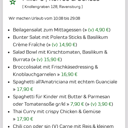
[
Knollengraben 128
,
Ravensburg
]
Wir machen Urlaub vom 10.08 bis 29.08
Beilagensalat zum Mittagessen
(
(v) 4,90 €
)
Bunter Salat mit Polenta Sticks & Basilikum
Crème Fraîche
(
(v) 14,90 €
)
Salad Bowl mit Kirschtomaten, Basilikum &
Burrata
(
(v) 15,90 €
)
Broccolisalat mit Frischkäsedressing &
Knoblauchgarnelen
16,90 €
Spaghetti all‘Amatriciana mit echtem Guanciale
17,90 €
Spaghetti für Kinder mit Butter & Parmesan
oder Tomatensoße gr/kl
7,90 €
(
(v) 3,90 €
)
Thai Curry mit crispy Chicken & Gemüse
17,90 €
Chili con oder sin (V) Carne mit Reis & kleinem