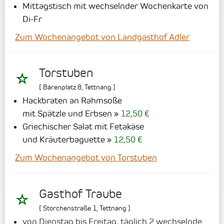
Mittagstisch mit wechselnder Wochenkarte von
Di-Fr
Zum Wochenangebot von Landgasthof Adler
Torstuben
[
Bärenplatz 8
,
Tettnang
]
Hackbraten an Rahmsoße
mit Spätzle und Erbsen
12,50 €
Griechischer Salat mit Fetakäse
und Kräuterbaguette
12,50 €
Zum Wochenangebot von Torstuben
Gasthof Traube
[
Storchenstraße 1
,
Tettnang
]
von Dienstag bis Freitag, täglich 2 wechselnde