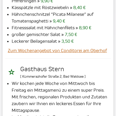
Pfifferlingen
9,90 €
Kässpätzle mit Röstzwiebeln
8,40 €
Hähnchenschnitzel “Picata Milanese” auf
Tomatenspaghetti
9,40 €
Fitnesssalat mit Hähnchenfilets
8,90 €
großer gemischter Salat
7,50 €
Leckerer Beilagensalat
3,50 €
Zum Wochenangebot von Conditorei am Oberhof
Gasthaus Stern
[
Kümmerazhofer Straße 2
,
Bad Waldsee
]
Wir kochen jede Woche von Mittwoch bis
Freitag ein Mittagsmenü zu einem super Preis.
Mit frischen, regionalen Produkten und Zutaten
zaubern wir Ihnen ein leckeres Essen für Ihre
Mittagspause.