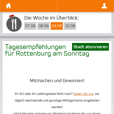
Die Woche im Überblick:
07.08
08.08
09.08
10.08
Tagesempfehlungen
Stadt abonnieren
für Rottenburg am
Sonntag
Mitmachen und Gewinnen!
Ihr Ort oder Ihr Lieblingslokal fehlt noch?
Sagen Sie uns
, wo
täglich wechselnde und günstige Mittagsmenüs angeboten
werden!
Alle 6 Monate verlosen wir Wochengutscheine des von Ihnen