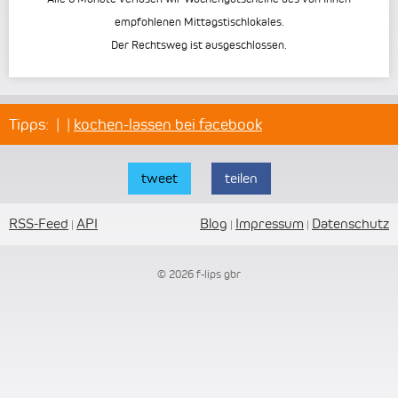
empfohlenen Mittagstischlokales.
Der Rechtsweg ist ausgeschlossen.
Tipps:
|
|
kochen-lassen bei facebook
tweet
teilen
RSS-Feed
API
Blog
Impressum
Datenschutz
|
|
|
© 2026 f-lips gbr