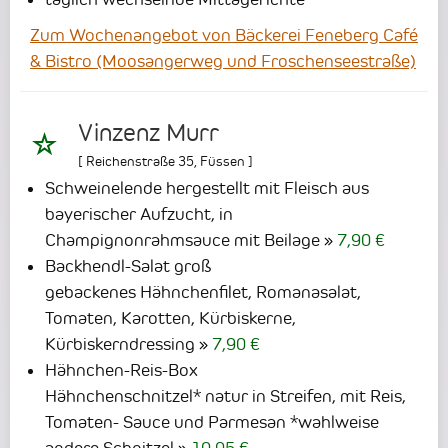
Zum Wochenangebot von Bäckerei Feneberg Café
& Bistro (Moosangerweg und Froschenseestraße)
Vinzenz Murr
[
Reichenstraße 35
,
Füssen
]
Schweinelende hergestellt mit Fleisch aus
bayerischer Aufzucht, in
Champignonrahmsauce mit Beilage
7,90 €
Backhendl-Salat groß
gebackenes Hähnchenfilet, Romanasalat,
Tomaten, Karotten, Kürbiskerne,
Kürbiskerndressing
7,90 €
Hähnchen-Reis-Box
Hähnchenschnitzel* natur in Streifen, mit Reis,
Tomaten- Sauce und Parmesan *wahlweise
andere Schnitzel
10,05 €