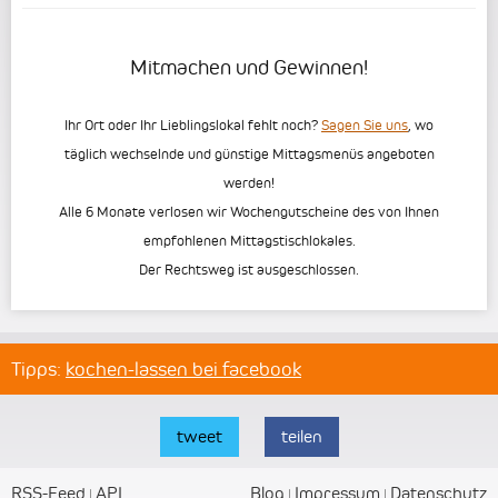
Mitmachen und Gewinnen!
Ihr Ort oder Ihr Lieblingslokal fehlt noch?
Sagen Sie uns
, wo
täglich wechselnde und günstige Mittagsmenüs angeboten
werden!
Alle 6 Monate verlosen wir Wochengutscheine des von Ihnen
empfohlenen Mittagstischlokales.
Der Rechtsweg ist ausgeschlossen.
Tipps:
kochen-lassen bei facebook
tweet
teilen
RSS-Feed
API
Blog
Impressum
Datenschutz
|
|
|