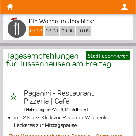
Die Woche im Überblick:
07.08
08.08
09.08
10.08
Tagesempfehlungen
Stadt abonnieren
für Tussenhausen am
Freitag
Paganini - Restaurant |
Pizzeria | Café
[
Heimenegger Weg 3
,
Mindelheim
]
mit 2 Klicks Klick zur Paganini-Wochenkarte –
Leckeres zur Mittagspause