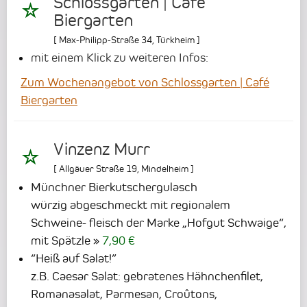
Schlossgarten | Café
Biergarten
[
Max-Philipp-Straße 34
,
Türkheim
]
mit einem Klick zu weiteren Infos:
Zum Wochenangebot von Schlossgarten | Café
Biergarten
Vinzenz Murr
[
Allgäuer Straße 19
,
Mindelheim
]
Münchner Bierkutschergulasch
würzig abgeschmeckt mit regionalem
Schweine- fleisch der Marke „Hofgut Schwaige“,
mit Spätzle
7,90 €
“Heiß auf Salat!”
z.B. Caesar Salat: gebratenes Hähnchenfilet,
Romanasalat, Parmesan, Croûtons,