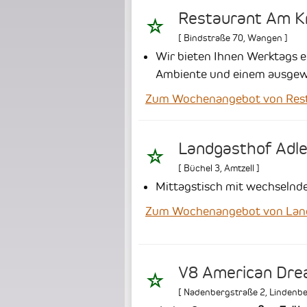
Restaurant Am K
[
Bindstraße 70
,
Wangen
]
Wir bieten Ihnen Werktags e
Ambiente und einem ausgewo
Zum Wochenangebot von Rest
Landgasthof Adle
[
Büchel 3
,
Amtzell
]
Mittagstisch mit wechselnd
Zum Wochenangebot von Land
V8 American Dr
[
Nadenbergstraße 2
,
Lindenb