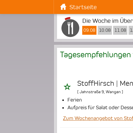
Startseite
Die Woche im Überb
09.08
10.08
11.08
1
Tagesempfehlungen
StoffHirsch | Me
[
Jahnstraße 9
,
Wangen
]
Ferien
Aufpreis für Salat oder Dess
Zum Wochenangebot von Stoff