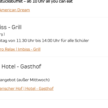
tücksbuffet – ab 10 Uhr all you can eat
American Dream
ss - Grill
rg
]
tag von 11.30 Uhr bis 14.00 Uhr für alle Schüler
Relax | Imbiss - Grill
 Hotel - Gasthof
sangebot (außer Mittwoch)
scher Hof | Hotel - Gasthof