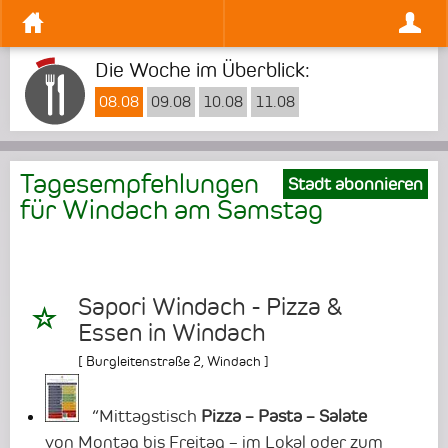
Die Woche im Überblick:
08.08
09.08
10.08
11.08
Tagesempfehlungen
Stadt abonnieren
für Windach am
Samstag
Sapori Windach - Pizza &
Essen in Windach
[
Burgleitenstraße 2
,
Windach
]
“Mittagstisch
Pizza – Pasta – Salate
von Montag bis Freitag – im Lokal oder zum