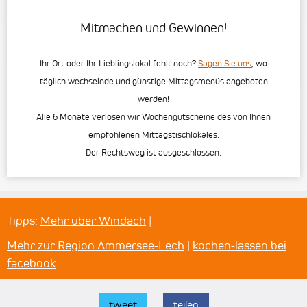
Mitmachen und Gewinnen!
Ihr Ort oder Ihr Lieblingslokal fehlt noch?
Sagen Sie uns
, wo
täglich wechselnde und günstige Mittagsmenüs angeboten
werden!
Alle 6 Monate verlosen wir Wochengutscheine des von Ihnen
empfohlenen Mittagstischlokales.
Der Rechtsweg ist ausgeschlossen.
Tipps:
Mehr über Windach
|
Mehr zur Region Ammersee-Lech
|
kochen-lassen bei
facebook
tweet
teilen