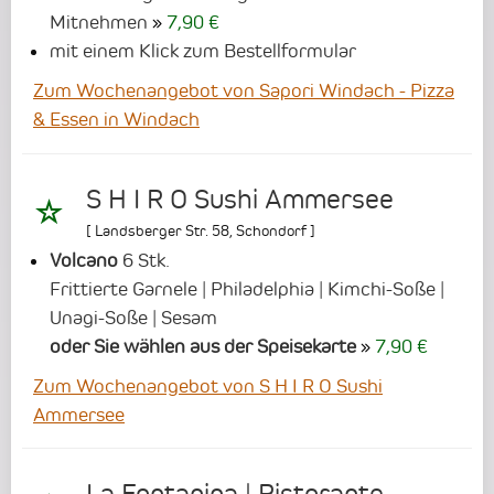
Mitnehmen
7,90 €
mit einem Klick zum Bestellformular
Zum Wochenangebot von Sapori Windach - Pizza
& Essen in Windach
S H I R O Sushi Ammersee
[
Landsberger Str. 58
,
Schondorf
]
Volcano
6 Stk.
Frittierte Garnele | Philadelphia | Kimchi-Soße |
Unagi-Soße | Sesam
oder Sie wählen aus der Speisekarte
7,90 €
Zum Wochenangebot von S H I R O Sushi
Ammersee
La Fontanina | Ristorante