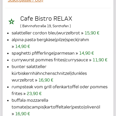
Stadtgässle / Obi)
Cafe Bistro RELAX
[
Bahnhofstraße 19
,
Sonthofen
]
salatteller cordon bleu|wurzelbrot
15,90 €
alpina pasta bergkäse|pilze|speck|rahm
14,90 €
spaghetti pfifferlinge|parmesan
14,90 €
currywurst pommes frites|currysauce
11,90 €
bunter salatteller
kürbiskernhähnchenschnitzel|dunkles
wurzelbrot
16,90 €
rumpsteak vom grill ofenkartoffel oder pommes
frites
23,90 €
buffala mozzarella
tomate|scampis|kartoffeltaler|pesto|olivenöl
16,90 €