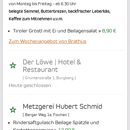
von Montag bis Freitag – ab 6.30 Uhr
belegte Semmel, Butterbrezen, backfrischer Leberkäs,
Kaffee zum Mitnehmen u.v.m.
Tiroler Gröstl mit Ei und Beilagensalat
8,90 €
Zum Wochenangebot von Brathüs
Der Löwe | Hotel &
Restaurant
[
Grüntenstraße 1
,
Burgberg
]
Heute geschlossen
Metzgerei Hubert Schmid
[
Berger Weg 1a
,
Fischen
]
Rindersaftgulasch Beilage Spätzle und
Kartottengemüse
12,90 €