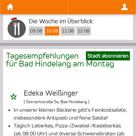
Die Woche im Überblick:
09.08
10.08
11.08
12.08
Tagesempfehlungen
Stadt abonnieren
für Bad Hindelang am
Montag
Edeka Weißinger
[
Ostrachstraße 5a
,
Bad Hindelang
]
In unserer kleinen Bäckerei gibt’s Feinkostsalate,
insbesondere Antipasti und feine Salate!
Täglich Leberkäs, Pizza-/Zwiebel-/Käsleberkäs
(ab 08.00 Uhr) und diverse Schweinebraten (ab