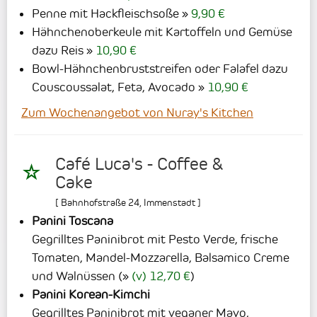
Penne mit Hackfleischsoße
9,90 €
Hähnchenoberkeule mit Kartoffeln und Gemüse
dazu Reis
10,90 €
Bowl-Hähnchenbruststreifen oder Falafel dazu
Couscoussalat, Feta, Avocado
10,90 €
Zum Wochenangebot von Nuray's Kitchen
Café Luca's - Coffee &
Cake
[
Bahnhofstraße 24
,
Immenstadt
]
Panini Toscana
Gegrilltes Paninibrot mit Pesto Verde, frische
Tomaten, Mandel-Mozzarella, Balsamico Creme
und Walnüssen
(
(v) 12,70 €
)
Panini Korean-Kimchi
Gegrilltes Paninibrot mit veganer Mayo,