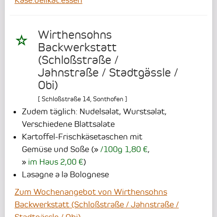
Käse.delikat.essen
Wirthensohns
Backwerkstatt
(Schloßstraße /
Jahnstraße / Stadtgässle /
Obi)
[
Schloßstraße 14
,
Sonthofen
]
Zudem täglich: Nudelsalat, Wurstsalat,
Verschiedene Blattsalate
Kartoffel-Frischkäsetaschen mit
Gemüse und Soße
(
/100g 1,80 €
,
im Haus 2,00 €
)
Lasagne a la Bolognese
Zum Wochenangebot von Wirthensohns
Backwerkstatt (Schloßstraße / Jahnstraße /