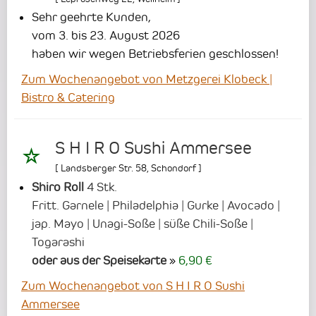
Sehr geehrte Kunden,
vom 3. bis 23. August 2026
haben wir wegen Betriebsferien geschlossen!
Zum Wochenangebot von Metzgerei Klobeck |
Bistro & Catering
S H I R O Sushi Ammersee
[
Landsberger Str. 58
,
Schondorf
]
Shiro Roll
4 Stk.
Fritt. Garnele | Philadelphia | Gurke | Avocado |
jap. Mayo | Unagi-Soße | süße Chili-Soße |
Togarashi
oder aus der Speisekarte
6,90 €
Zum Wochenangebot von S H I R O Sushi
Ammersee