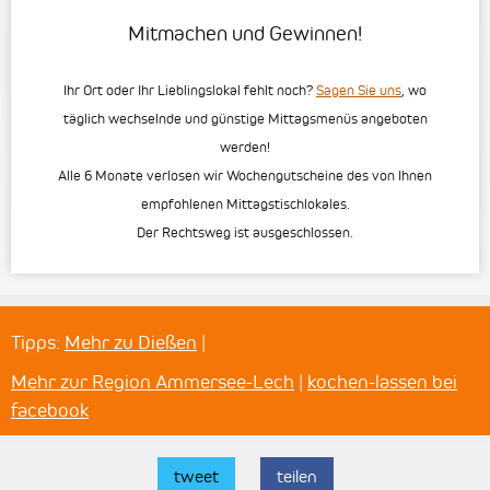
Mitmachen und Gewinnen!
Ihr Ort oder Ihr Lieblingslokal fehlt noch?
Sagen Sie uns
, wo
täglich wechselnde und günstige Mittagsmenüs angeboten
werden!
Alle 6 Monate verlosen wir Wochengutscheine des von Ihnen
empfohlenen Mittagstischlokales.
Der Rechtsweg ist ausgeschlossen.
Tipps:
Mehr zu Dießen
|
Mehr zur Region Ammersee-Lech
|
kochen-lassen bei
facebook
tweet
teilen