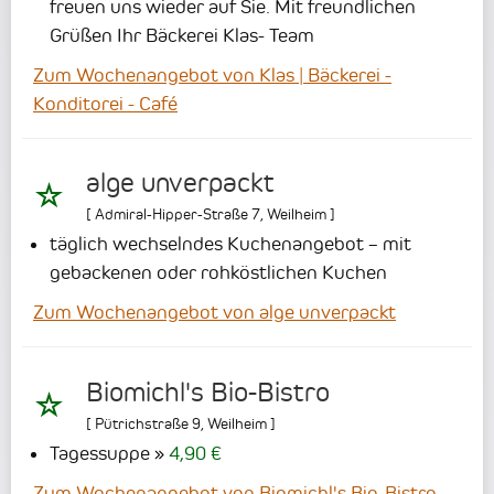
freuen uns wieder auf Sie.
Mit freundlichen
Grüßen
Ihr Bäckerei Klas- Team
Zum Wochenangebot von Klas | Bäckerei -
Konditorei - Café
alge unverpackt
[
Admiral-Hipper-Straße 7
,
Weilheim
]
täglich wechselndes Kuchenangebot – mit
gebackenen oder rohköstlichen Kuchen
Zum Wochenangebot von alge unverpackt
Biomichl's Bio-Bistro
[
Pütrichstraße 9
,
Weilheim
]
Tagessuppe
4,90 €
Zum Wochenangebot von Biomichl's Bio-Bistro