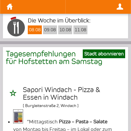
Die Woche im Überblick:
08.08
09.08
10.08
11.08
Tagesempfehlungen
Stadt abonnieren
für Hofstetten am
Samstag
Sapori Windach - Pizza &
Essen in Windach
[
Burgleitenstraße 2
,
Windach
]
“Mittagstisch
Pizza – Pasta – Salate
von Montag bis Freitag – im Lokal oder zum