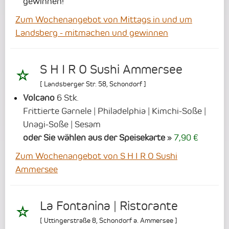
gewinnen!
Zum Wochenangebot von Mittags in und um
Landsberg - mitmachen und gewinnen
S H I R O Sushi Ammersee
[
Landsberger Str. 58
,
Schondorf
]
Volcano
6 Stk.
Frittierte Garnele | Philadelphia | Kimchi-Soße |
Unagi-Soße | Sesam
oder Sie wählen aus der Speisekarte
7,90 €
Zum Wochenangebot von S H I R O Sushi
Ammersee
La Fontanina | Ristorante
[
Uttingerstraße 8
,
Schondorf a. Ammersee
]