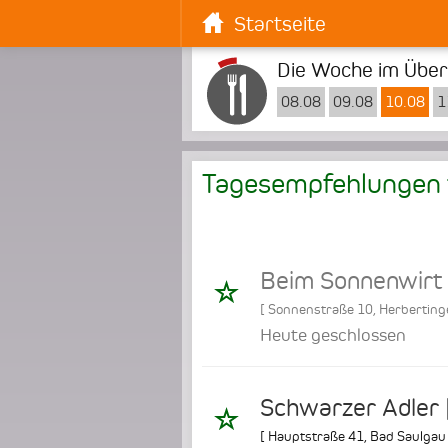
Startseite
Die Woche im Überb
08.08
09.08
10.08
1
Tagesempfehlungen
Beim Sonnenwirt
[
Sonnenstraße 10
,
Herberting
Heute geschlossen
Schwarzer Adler |
[
Hauptstraße 41
,
Bad Saulgau