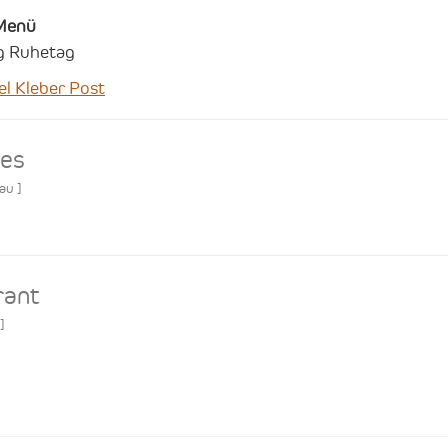
Menü
ag Ruhetag
l Kleber Post
ies
gau
]
rant
]