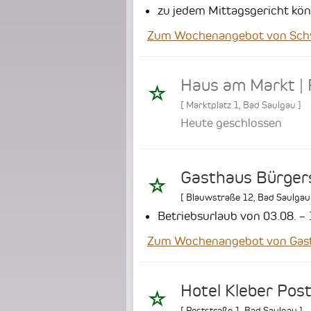
zu jedem Mittagsgericht kön
Zum Wochenangebot von Schwar
Haus am Markt | 
[
Marktplatz 1
,
Bad Saulgau
]
Heute geschlossen
Gasthaus Bürger
[
Blauwstraße 12
,
Bad Saulgau
Betriebsurlaub von 03.08. –
Zum Wochenangebot von Gast
Hotel Kleber Pos
[
Poststraße 1
,
Bad Saulgau
]