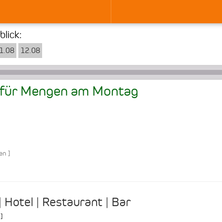
lick:
1.08
12.08
 für Mengen am
Montag
en
]
 Hotel | Restaurant | Bar
]