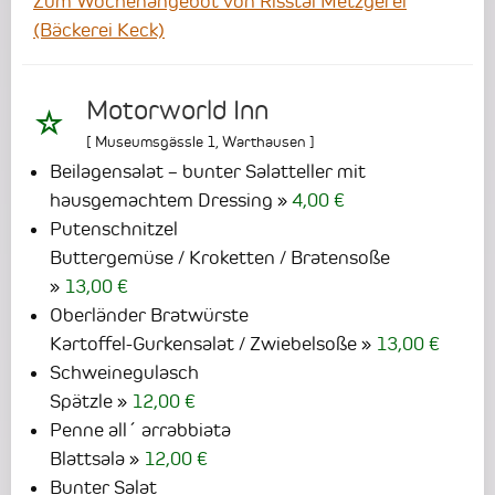
Zum Wochenangebot von Risstal Metzgerei
(Bäckerei Keck)
Motorworld Inn
[
Museumsgässle 1
,
Warthausen
]
Beilagensalat – bunter Salatteller mit
hausgemachtem Dressing
4,00 €
Putenschnitzel
Buttergemüse / Kroketten / Bratensoße
13,00 €
Oberländer Bratwürste
Kartoffel-Gurkensalat / Zwiebelsoße
13,00 €
Schweinegulasch
Spätzle
12,00 €
Penne all´ arrabbiata
Blattsala
12,00 €
Bunter Salat