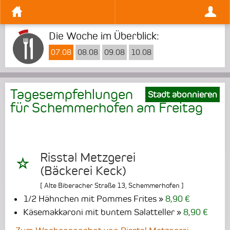
Die Woche im Überblick:
07.08
08.08
09.08
10.08
Tagesempfehlungen
Stadt abonnieren
für Schemmerhofen am
Freitag
Risstal Metzgerei
(Bäckerei Keck)
[
Alte Biberacher Straße 13
,
Schemmerhofen
]
1/2 Hähnchen mit Pommes Frites
8,90 €
Käsemakkaroni mit buntem Salatteller
8,90 €