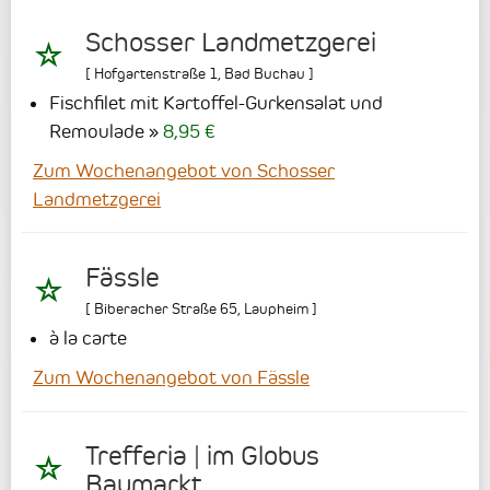
Schosser Landmetzgerei
[
Hofgartenstraße 1
,
Bad Buchau
]
Fischfilet mit Kartoffel-Gurkensalat und
Remoulade
8,95 €
Zum Wochenangebot von Schosser
Landmetzgerei
Fässle
[
Biberacher Straße 65
,
Laupheim
]
à la carte
Zum Wochenangebot von Fässle
Trefferia | im Globus
Baumarkt