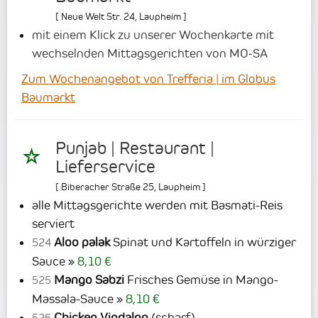
[
Neue Welt Str. 24
,
Laupheim
]
mit einem Klick zu unserer Wochenkarte mit
wechselnden Mittagsgerichten von MO-SA
Zum Wochenangebot von Trefferia | im Globus
Baumarkt
Punjab | Restaurant |
Lieferservice
[
Biberacher Straße 25
,
Laupheim
]
alle Mittagsgerichte werden mit Basmati-Reis
serviert
Aloo palak
Spinat und Kartoffeln in würziger
524
Sauce
8,10 €
Mango Sabzi
Frisches Gemüse in Mango-
525
Massala-Sauce
8,10 €
Chicken Vindaloo
(scharf)