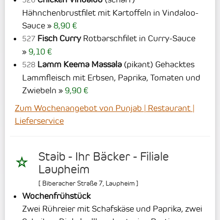
526
Hähnchenbrustfilet mit Kartoffeln in Vindaloo-
Sauce
8,90 €
Fisch Curry
Rotbarschfilet in Curry-Sauce
527
9,10 €
Lamm Keema Massala
(pikant) Gehacktes
528
Lammfleisch mit Erbsen, Paprika, Tomaten und
Zwiebeln
9,90 €
Zum Wochenangebot von Punjab | Restaurant |
Lieferservice
Staib - Ihr Bäcker - Filiale
Laupheim
[
Biberacher Straße 7
,
Laupheim
]
Wochenfrühstück
Zwei Rühreier mit Schafskäse und Paprika, zwei