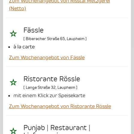
Zum Wochenangebot von Risstal Metzgerei
(Netto)
Fässle
[
Biberacher Straße 65
,
Laupheim
]
à la carte
Zum Wochenangebot von Fässle
Ristorante Rössle
[
Lange Straße 32
,
Laupheim
]
mit einem Klick zur Speisekarte
Zum Wochenangebot von Ristorante Rössle
Punjab | Restaurant |