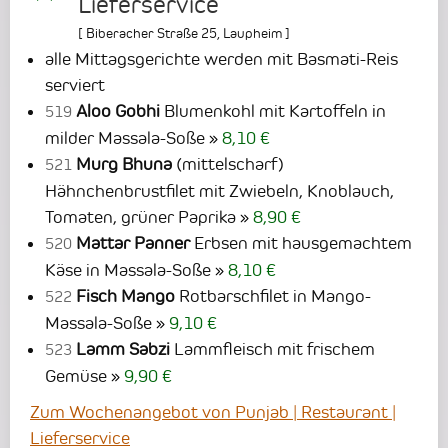
Lieferservice
[
Biberacher Straße 25
,
Laupheim
]
alle Mittagsgerichte werden mit Basmati-Reis
serviert
Aloo Gobhi
Blumenkohl mit Kartoffeln in
519
milder Massala-Soße
8,10 €
Murg Bhuna
(mittelscharf)
521
Hähnchenbrustfilet mit Zwiebeln, Knoblauch,
Tomaten, grüner Paprika
8,90 €
Mattar Panner
Erbsen mit hausgemachtem
520
Käse in Massala-Soße
8,10 €
Fisch Mango
Rotbarschfilet in Mango-
522
Massala-Soße
9,10 €
Lamm Sabzi
Lammfleisch mit frischem
523
Gemüse
9,90 €
Zum Wochenangebot von Punjab | Restaurant |
Lieferservice