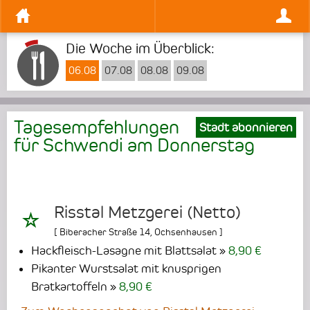
Die Woche im Überblick:
06.08
07.08
08.08
09.08
Tagesempfehlungen
Stadt abonnieren
für Schwendi am
Donnerstag
Risstal Metzgerei (Netto)
[
Biberacher Straße 14
,
Ochsenhausen
]
Hackfleisch-Lasagne mit Blattsalat
8,90 €
Pikanter Wurstsalat mit knusprigen
Bratkartoffeln
8,90 €