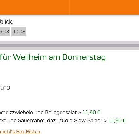
lick:
9.08
10.08
für Weilheim am
Donnerstag
stro
hmelzzwiebeln und Beilagensalat
11,90 €
ork” und Sauerrahm, dazu “Cole-Slaw-Salad”
11,90 €
chl's Bio-Bistro