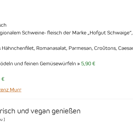
sch
ionalem Schweine- fleisch der Marke „Hofgut Schwaige“,
es Hähnchenfilet, Romanasalat, Parmesan, Croûtons, Caesa
ödeln und feinen Gemüsewürfeln
5,90 €
 €
enz Murr
arisch und vegan genießen
au
]