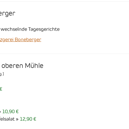
erger
i wechselnde Tagesgerichte
gerei Boneberger
 oberen Mühle
g
]
€
10,90 €
elsalat
12,90 €