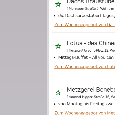
Dachs Bräustübe
[
Murnauer Straße 5
,
Weilheim
die Dachsbräustüberl-Tagesg
Zum Wochenangebot von Dach
Lotus - das Chin
[
Herzog-Albrecht-Platz 12
,
We
Mittags-Buffet – All you can
Zum Wochenangebot von Lotus
Metzgerei Boneb
[
Admiral-Hipper-Straße 16
,
We
von Montag bis Freitag zwe
Zum Wochenangebot von Metz