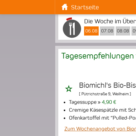
Startseite
Die Woche im Überb
06.08
07.08
08.08
0
Tagesempfehlungen 
Biomichl's Bio-Bi
[
Pütrichstraße 9
,
Weilheim
]
Tagessuppe
4,90 €
Cremige Käsespätzle mit Sc
Ofenkartoffel mit “Pulled-P
Zum Wochenangebot von Biomi