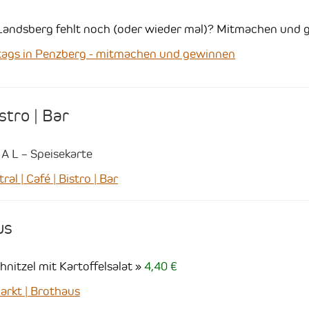
m Landsberg fehlt noch (oder wieder mal)? Mitmachen und 
ags in Penzberg - mitmachen und gewinnen
istro | Bar
 A L – Speisekarte
 | Café | Bistro | Bar
us
itzel mit Kartoffelsalat
4,40 €
rkt | Brothaus