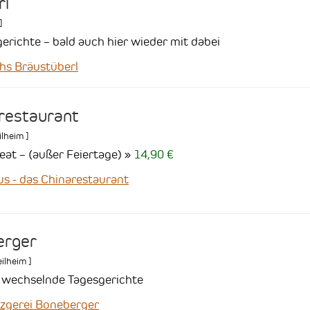
rl
]
erichte – bald auch hier wieder mit dabei
s Bräustüberl
arestaurant
ilheim
]
 eat – (außer Feiertage)
14,90 €
 - das Chinarestaurant
erger
ilheim
]
i wechselnde Tagesgerichte
gerei Boneberger