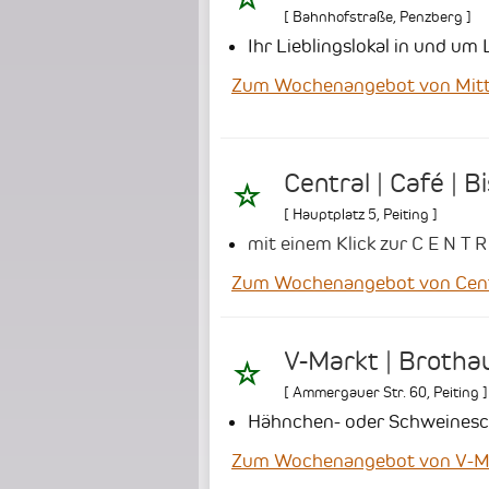
[
Bahnhofstraße
,
Penzberg
]
Ihr Lieblingslokal in und u
Zum Wochenangebot von Mitt
Central | Café | B
[
Hauptplatz 5
,
Peiting
]
mit einem Klick zur C E N T R
Zum Wochenangebot von Central
V-Markt | Brotha
[
Ammergauer Str. 60
,
Peiting
]
Hähnchen- oder Schweineschn
Zum Wochenangebot von V-Ma