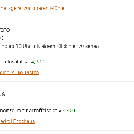
etzgerei zur oberen Mühle
stro
u
]
ind ab 10 Uhr mit einem Klick hier zu sehen
ffelnsalat
14,90 €
chl's Bio-Bistro
us
itzel mit Kartoffelsalat
4,40 €
rkt | Brothaus