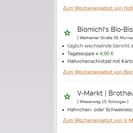
Zum Wochenangebot von Hofm
Biomichl's Bio-Bi
[
Weilheimer Straße 39
,
Murna
täglich wechselnde Gericht s
Tagessuppe
4,90 €
Hähnchenschnitzel mit Karto
Zum Wochenangebot von Biomi
V-Markt | Brotha
[
Wiesenweg 15
,
Schongau
]
Hähnchen- oder Schweineschn
Zum Wochenangebot von V-Ma