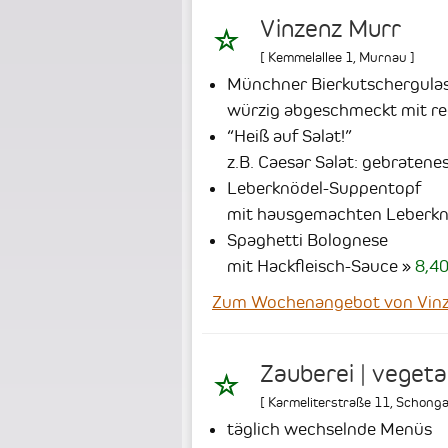
Vinzenz Murr
[
Kemmelallee 1
,
Murnau
]
Münchner Bierkutschergula
würzig abgeschmeckt mit reg
“Heiß auf Salat!”
z.B. Caesar Salat: gebraten
Leberknödel-Suppentopf
mit hausgemachten Leberkn
Spaghetti Bolognese
mit Hackfleisch-Sauce
8,40
Zum Wochenangebot von Vinz
Zauberei | veget
[
Karmeliterstraße 11
,
Schong
täglich wechselnde Menüs