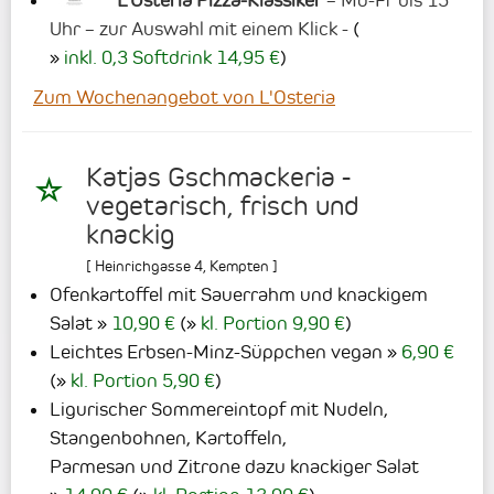
L’Osteria Pizza-Klassiker
– Mo-Fr bis 15
Uhr – zur Auswahl mit einem Klick -
(
inkl. 0,3 Softdrink 14,95 €
)
Zum Wochenangebot von L'Osteria
Katjas Gschmackeria -
vegetarisch, frisch und
knackig
[
Heinrichgasse 4
,
Kempten
]
Ofenkartoffel mit Sauerrahm und knackigem
Salat
10,90 €
(
kl. Portion 9,90 €
)
Leichtes Erbsen-Minz-Süppchen vegan
6,90 €
(
kl. Portion 5,90 €
)
Ligurischer Sommereintopf mit Nudeln,
Stangenbohnen, Kartoffeln,
Parmesan und Zitrone dazu knackiger Salat