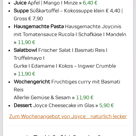
Juice
Apfel | Mango I Minze
6,40 €
Suppe
Süßkartoffel – Kokossuppe klein € 4,40 |
Gross € 7,90
Hausgemachte Pasta
Hausgemachte Joycinis
mit Tomatensauce Rucola I Schafkäse I Mandeln
11,90 €
Salatbowl
Frischer Salat I Basmati Reis I
Trüffelmayo I
Gurke I Edamame I Kokos – Ingwer Crumble
11,90 €
Wochengericht
Fruchtiges curry mit Basmati
Reis
Allerlei Gemüse & Sesam
11,90 €
Dessert
Joyce Cheesecake im Glas
5,90 €
Zum Wochenangebot von Joyce... natürlich lecker