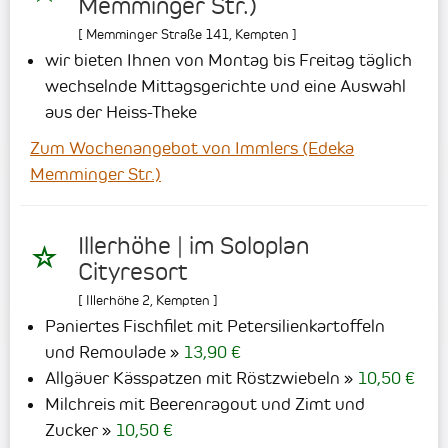
Memminger Str.)
[
Memminger Straße 141
,
Kempten
]
wir bieten Ihnen von Montag bis Freitag täglich
wechselnde Mittagsgerichte und eine Auswahl
aus der Heiss-Theke
Zum Wochenangebot von Immlers (Edeka
Memminger Str.)
Illerhöhe | im Soloplan
Cityresort
[
Illerhöhe 2
,
Kempten
]
Paniertes Fischfilet mit Petersilienkartoffeln
und Remoulade
13,90 €
Allgäuer Kässpatzen mit Röstzwiebeln
10,50 €
Milchreis mit Beerenragout und Zimt und
Zucker
10,50 €