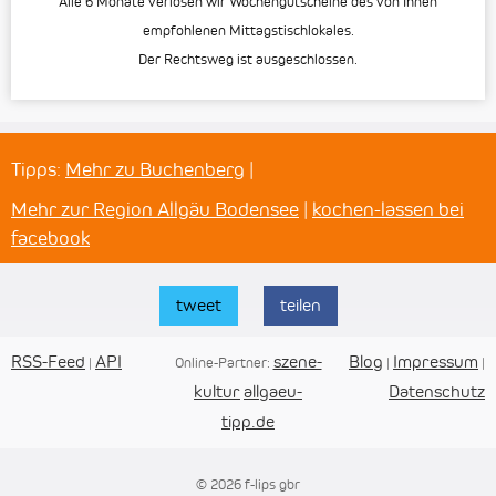
Alle 6 Monate verlosen wir Wochengutscheine des von Ihnen
empfohlenen Mittagstischlokales.
Der Rechtsweg ist ausgeschlossen.
Tipps:
Mehr zu Buchenberg
|
Mehr zur Region Allgäu Bodensee
|
kochen-lassen bei
facebook
tweet
teilen
RSS-Feed
API
szene-
Blog
Impressum
|
Online-Partner:
|
|
kultur
allgaeu-
Datenschutz
tipp.de
© 2026 f-lips gbr