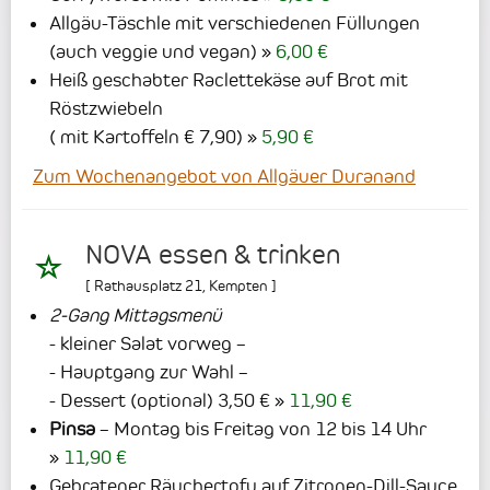
Allgäu-Täschle mit verschiedenen Füllungen
(auch veggie und vegan)
6,00 €
Heiß geschabter Raclettekäse auf Brot mit
Röstzwiebeln
( mit Kartoffeln € 7,90)
5,90 €
Zum Wochenangebot von Allgäuer Duranand
NOVA essen & trinken
[
Rathausplatz 21
,
Kempten
]
2-Gang Mittagsmenü
- kleiner Salat vorweg –
- Hauptgang zur Wahl –
- Dessert (optional) 3,50 €
11,90 €
Pinsa
– Montag bis Freitag von 12 bis 14 Uhr
11,90 €
Gebratener Räuchertofu auf Zitronen-Dill-Sauce