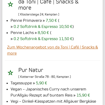
da Toni | Café | Snacks &
more
[
Klostersteige 24
,
Kempten
]
Penne Primavera
7,50 €
(
0.2 Softdrink & Espresso 10,50 €
)
Penne Lachs
8,50 €
(
0.2 Softdrink & Espresso 11,50 €
)
Zum Wochenangebot von da Toni | Café | Snacks &
more
Pur Natur
[
Kotterner Straße 78 - 80
,
Kempten
]
Tagessuppe
5,90 €
Vegan – Japanisches Curry nach unserem
PurAllgäu Rezept auf buntem Reis
15,90 €
Vegi – Dinkel-Kässpatzen mit Allgäuer Bergkäse