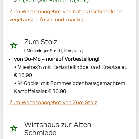
14,90 €
(
kl. Portion 13,90 €
)
Zum Wochenangebot von Katjas Gschmackeria -
vegetarisch, frisch und knackig
Zum Stolz
[
Memminger Str. 91
,
Kempten
]
von Do-Mo – nur auf Vorbestellung!
• Vlieshax’n mit Kartoffelknödel und Krautsalat
€ 18,90
• ½ Gockel mit Pommes oder hausgemachtem
Kartoffelsalat € 10,90
Zum Wochenangebot von Zum Stolz
Wirtshaus zur Alten
Schmiede