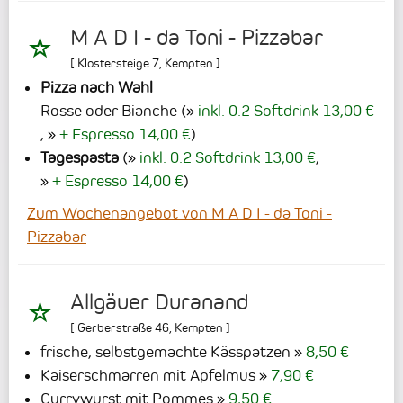
M A D I - da Toni - Pizzabar
[
Klostersteige 7
,
Kempten
]
Pizza nach Wahl
Rosse oder Bianche
(
inkl. 0.2 Softdrink 13,00 €
,
+ Espresso 14,00 €
)
Tagespasta
(
inkl. 0.2 Softdrink 13,00 €
,
+ Espresso 14,00 €
)
Zum Wochenangebot von M A D I - da Toni -
Pizzabar
Allgäuer Duranand
[
Gerberstraße 46
,
Kempten
]
frische, selbstgemachte Kässpatzen
8,50 €
Kaiserschmarren mit Apfelmus
7,90 €
Currywurst mit Pommes
9,50 €