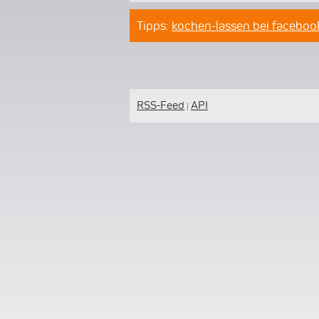
Tipps:
kochen-lassen bei faceboo
RSS-Feed
API
|