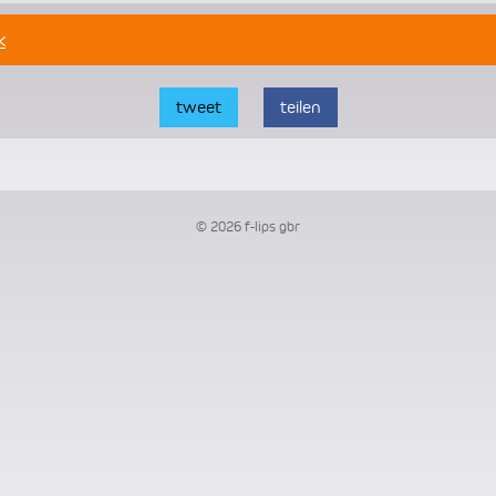
k
tweet
teilen
© 2026 f-lips gbr