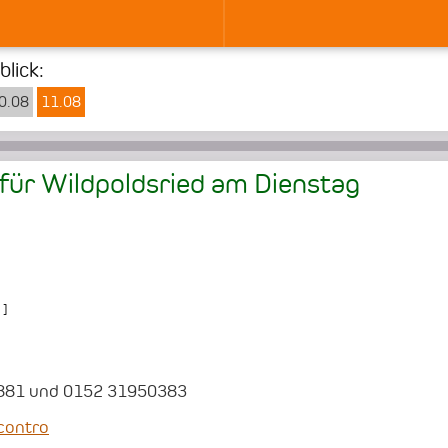
lick:
0.08
11.08
für Wildpoldsried am
Dienstag
]
8881 und 0152 31950383
contro