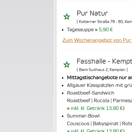
Pur Natur
[
Kotterner Straße 78 - 80
,
Kem
Tagessuppe
5,90 €
Zum Wochenangebot von Pur
Fasshalle - Kempt
[
Beim Sudhaus 2
,
Kempten
]
Mittagstischangebote nur 
Allgäuer Kässpätzlen mit gr
Roastbeef-Sandwich
Roastbeef | Rucola | Parmes
inkl. kl. Getränk 13,90 €
)
Summer-Bowl
Couscous | Babyspinat | Rote
inkl. kl. Getränk 13,90 €
)