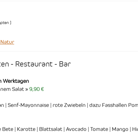
pten
]
 Natur
en - Restaurant - Bar
an Werktagen
ünem Salat
9,90 €
an | Senf-Mayonnaise | rote Zwiebeln | dazu Fasshallen P
 Bete | Karotte | Blattsalat | Avocado | Tomate | Mango | 