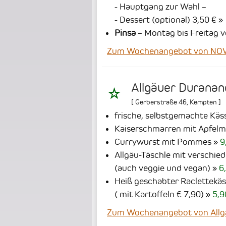
- Hauptgang zur Wahl –
- Dessert (optional) 3,50 €
Pinsa
– Montag bis Freitag v
Zum Wochenangebot von NOVA
Allgäuer Duranan
[
Gerberstraße 46
,
Kempten
]
frische, selbstgemachte Käs
Kaiserschmarren mit Apfel
Currywurst mit Pommes
9
Allgäu-Täschle mit verschie
(auch veggie und vegan)
6
Heiß geschabter Raclettekäs
( mit Kartoffeln € 7,90)
5,9
Zum Wochenangebot von Allg