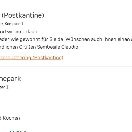
 (Postkantine)
e)
,
Kempten
]
nd wir im Urlaub.
eder wie gewohnt für Sie da.
Wünschen auch Ihnen einen
ndlichen Grüßen Sambasile Claudio
ora Catering (Postkantine)
enepark
ten
]
d Kuchen