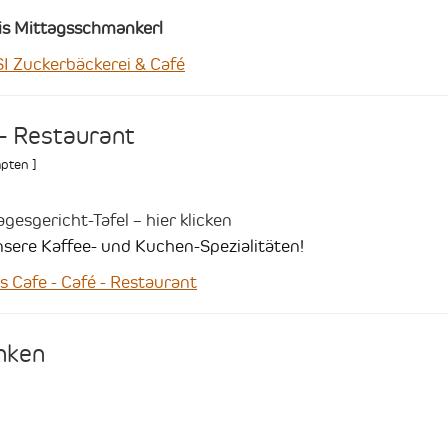
sis Mittagsschmankerl
 Zuckerbäckerei & Café
 - Restaurant
pten
]
esgericht-Tafel – hier klicken
sere Kaffee- und Kuchen-Spezialitäten!
Cafe - Café - Restaurant
nken