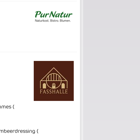
ommes
(
Himbeerdressing
(