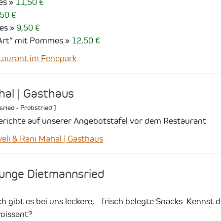
es
11,50 €
50 €
es
9,50 €
 Art” mit Pommes
12,50 €
aurant im Fenepark
hal | Gasthaus
ried - Probstried
]
erichte auf unserer Angebotstafel vor dem Restaurant
i & Rani Mahal | Gasthaus
ounge Dietmannsried
ch gibt es bei uns leckere, frisch belegte Snacks. Kennst 
roissant?