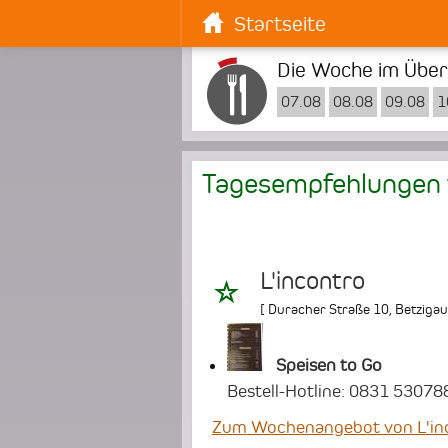
Startseite
Die Woche im Überb
07.08
08.08
09.08
1
Tagesempfehlungen 
L'incontro
[
Duracher Straße 10
,
Betzigau
Speisen to Go
Bestell-Hotline: 0831 5307
Zum Wochenangebot von L'in