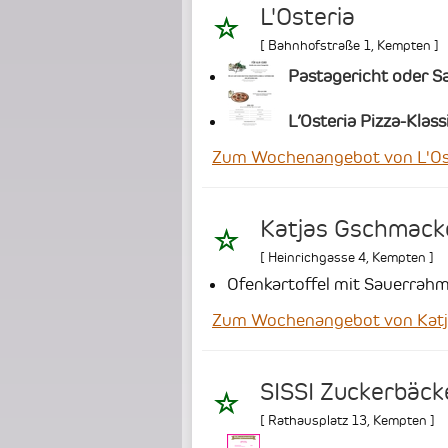
L'Osteria
[
Bahnhofstraße 1
,
Kempten
]
Pastagericht oder Sa
L’Osteria Pizza-Klass
Zum Wochenangebot von L'Os
Katjas Gschmacker
[
Heinrichgasse 4
,
Kempten
]
Ofenkartoffel mit Sauerrah
Zum Wochenangebot von Katjas
SISSI Zuckerbäck
[
Rathausplatz 13
,
Kempten
]