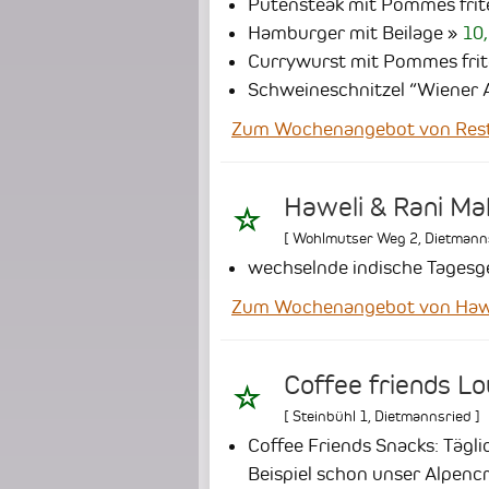
Putensteak mit Pommes frit
Hamburger mit Beilage
10,
Currywurst mit Pommes frit
Schweineschnitzel “Wiener
Zum Wochenangebot von Rest
Haweli & Rani Ma
[
Wohlmutser Weg 2
,
Dietmanns
wechselnde indische Tagesg
Zum Wochenangebot von Hawel
Coffee friends L
[
Steinbühl 1
,
Dietmannsried
]
Coffee Friends Snacks: Tägli
Beispiel schon unser Alpenc